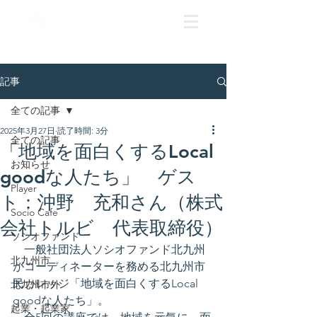
記事
全ての記事
2025年3月27日
読了時間: 3分
全ての記事
「地域を面白くするLocal
お知らせ
goodな人たち」 ゲス
Player
ト：沖野 充和さん（株式
Socio Cafe
会社トルビ 代表取締役）
ソシオファンド
　一般社団法人ソシオファンド北九州
北九州市
がコーディネーターを務める北九州市
民カレッジ「地域を面白くするLocal 
北九州市外
goodな人たち」。
起業・起業家