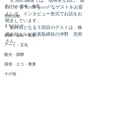
　全5回の講座では、地域を元気に、面
子ども・若者・教育
白くする“Local good”なゲストをお迎
えして、インタビュー形式でお話をお
市民活動
聞きしています。
まちづくり
　最終回となる５回目のゲストは、株
式会社トルビ代表取締役の沖野　充和
保険・福祉・医療
さん。
アート・文化
観光・国際
環境・エコ・農業
その他