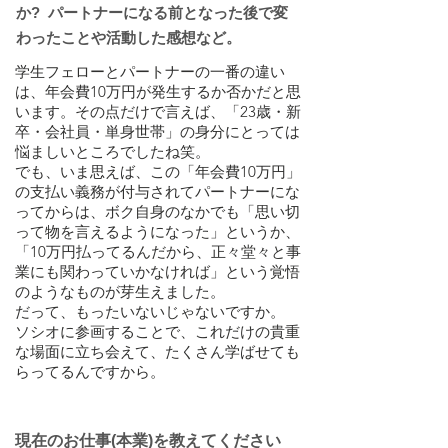
か? パートナーになる前となった後で変
わったことや活動した感想など。
学生フェローとパートナーの一番の違い
は、年会費10万円が発生するか否かだと思
います。その点だけで言えば、「23歳・新
卒・会社員・単身世帯」の身分にとっては
悩ましいところでしたね笑。
でも、いま思えば、この「年会費10万円」
の支払い義務が付与されてパートナーにな
ってからは、ボク自身のなかでも「思い切
って物を言えるようになった」というか、
「10万円払ってるんだから、正々堂々と事
業にも関わっていかなければ」という覚悟
のようなものが芽生えました。
だって、もったいないじゃないですか。
ソシオに参画することで、これだけの貴重
な場面に立ち会えて、たくさん学ばせても
らってるんですから。
現在のお仕事(本業)を教えてください