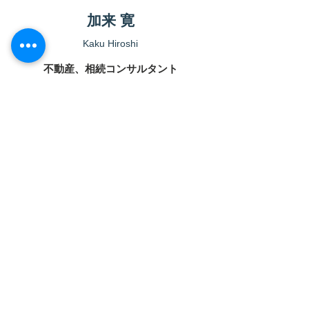
加来 寛
Kaku Hiroshi
​不動産、相続コンサルタント
​出身地は北九州市、趣味はアウトド
ア全般（特に登山）。
学生
​フェ
ロー
吉田 凪
沙
Nagisa Yoshida