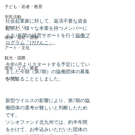
子ども・若者・教育
市民活動
社会起業家に対して、返済不要な資金
まちづくり
提供と、様々な本業を持つメンバーに
よる1年間の経営サポートを行う
協働プ
保険・福祉・医療
ログラム「びびんこ」
。
アート・文化
観光・国際
今年6月よりスタートする予定にしてい
環境・エコ・農業
ました今期（第7期）の協働団体の募集
その他
を見送ることとしました。
新型ウイルスの影響により、第7期の協
働団体の選考が難しいと判断したため
です。
ソシオファンド北九州では、約半年間
をかけて、お申込みいただいた団体の