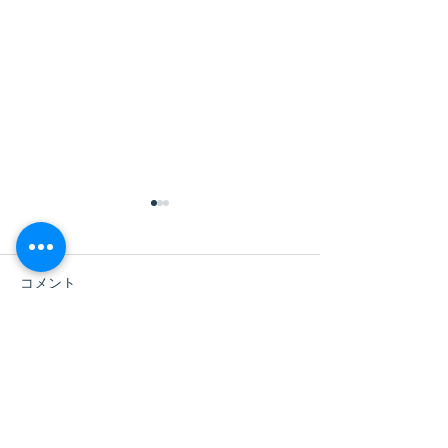
コメント
コメントを追加…
6/15（月）Socio Cafe特
4/13（月）Socio
別編「Socio Talk」開催
別編「Socio Ta