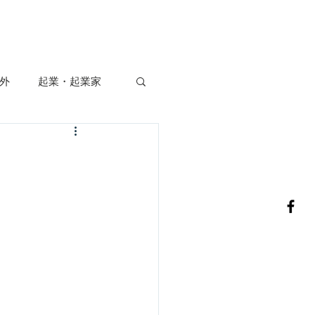
ニュース
お問合せ
外
起業・起業家
観光・国際