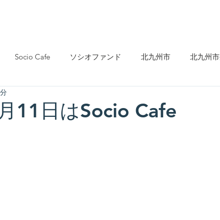
活動
メンバー・関係者の声
メンバー紹介
会員募集
Socio Cafe
ソシオファンド
北九州市
北九州市
2分
動
まちづくり
保険・福祉・医療
アート・文化
月11日はSocio Cafe