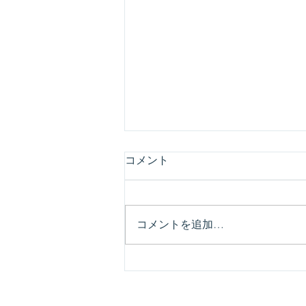
コメント
コメントを追加…
6/15（月）Socio Cafe特別編
「Socio Talk」開催