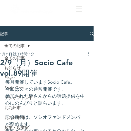
記事
全ての記事
1月31日
読了時間: 1分
全ての記事
2/9（月）Socio Cafe
お知らせ
vol.89開催
Player
毎月開催していますSocio Cafe。
Socio Cafe
今回は久々の通常開催です。
参加された皆さんからの話題提供を中
ソシオファンド
心にのんびりと語らいます。
北九州市
司会進行は、ソシオファンドメンバー
北九州市外
が務めます。
起業・起業家