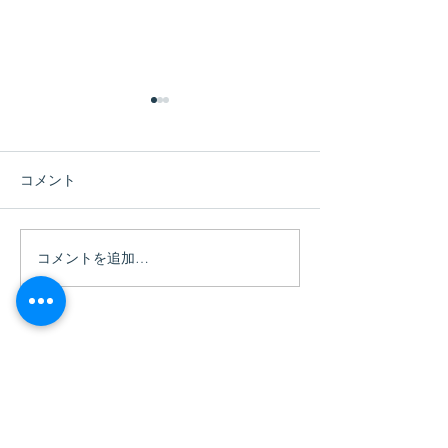
コメント
コメントを追加…
6/15（月）Socio Cafe特
4/13（月）Socio
別編「Socio Talk」開催
別編「Socio Ta
ACCESS
〒802-0001
福岡県北九州市小倉北区