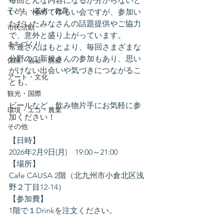
毎回どんな内容になるか分からないと
子ども・若者・教育
いう、極めてゆるい会ですが、参加い
ただいたみなさんの話題提供やご協力
市民活動
で、意外と盛り上がっています。
まちづくり
常連さんはもとより、毎回さまざまな
分野のご新規さんの参加もあり、思い
保険・福祉・医療
がけない出会いや気づきにつながるこ
アート・文化
とも。
観光・国際
ビールなど、飲み物片手にお気軽に参
環境・エコ・農業
加ください！
その他
【日時】
2026年2月9日(月)　19:00～21:00
【場所】
Cafe CAUSA 2階（北九州市小倉北区浅
野２丁目12-14）
【参加費】
1階で１Drinkを注文ください。