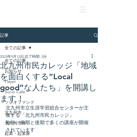
記事
全ての記事
2023年9月12日
読了時間: 2分
全ての記事
北九州市民カレッジ「地域
お知らせ
を面白くする“Local
Player
good”な人たち」を開講し
Socio Cafe
ます！
ソシオファンド
北九州市立生涯学習総合センターが主
北九州市
催する「北九州市民カレッジ」
毎年、前期と後期で多くの講座が開催
北九州市外
されています
起業・起業家