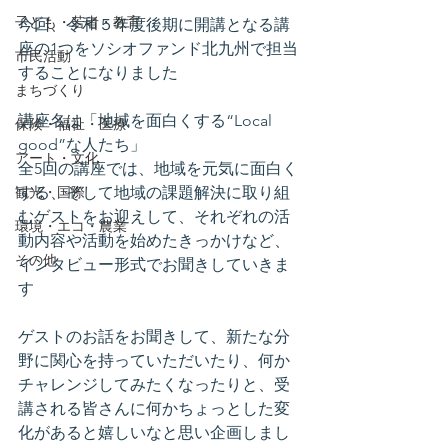
子ども・若者・教育
今回、令和５年度後期に開講となる講
座の1つをソシオファンド北九州で担当
市民活動
することになりました
まちづくり
講座名は「地域を面白くする“Local 
保険・福祉・医療
good”な人たち」
アート・文化
全5回の講座では、地域を元気に面白く
観光・国際
する、そして地域の課題解決に取り組
むゲストをお迎えして、それぞれの活
環境・エコ・農業
動内容や活動を始めたきっかけなど、
その他
インタビュー形式でお聞きしていきま
す
ゲストのお話をお聞きして、新たな分
野に関心を持っていただいたり、何か
チャレンジしてみたくなったりと、受
講される皆さんに何かちょっとした変
化があると嬉しいなと思い企画しまし