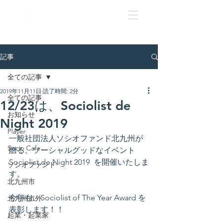
記事
全ての記事
2019年11月11日
読了時間: 2分
全ての記事
12/23は、Sociolist de
お知らせ
Night 2019
Player
一般社団法人ソシオファンド北九州が
Socio Cafe
贈る、ソーシャルグッドなイベント　
Sociolist de Night 2019  を開催いたしま
ソシオファンド
す。
北九州市
今年も、Sociolist of The Year Award を
北九州市外
表彰します！！
起業・起業家