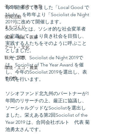
子ども・若者・教育
毎年開催してきました「Local Good で 
Night」を昨年より「Sociolist de Night 
市民活動
2019]に改めて開催します。
まちづくり
Sociolistとは、ソシオ的な社会変革者
と定義して、より良き社会を目指し、
保険・福祉・医療
実践する人たちをそのように呼ぶこと
アート・文化
としました。
観光・国際
　そこで、Sociolist de Night 2019で
は、Sociolist of The Year Award を催
環境・エコ・農業
し、今年のSociolist 2019を選出し、表
その他
彰式を行います。
ソシオファンド北九州のパートナーが1
年間のリサーチの上、厳正に協議し、
ソーシャルグッドなSociolistを選出し
ました。栄えある第2回Sociolist of the 
Year 2019 は、合同会社ポルト　代表 菊
池勇太さんです。