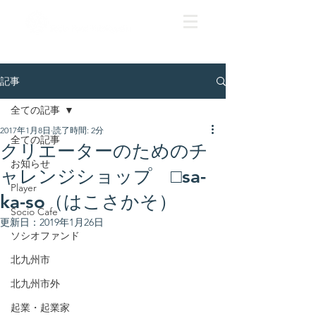
記事
全ての記事
2017年1月8日
読了時間: 2分
全ての記事
クリエーターのためのチ
お知らせ
ャレンジショップ □sa-
Player
ka-so（はこさかそ）
Socio Cafe
更新日：
2019年1月26日
ソシオファンド
北九州市
北九州市外
起業・起業家