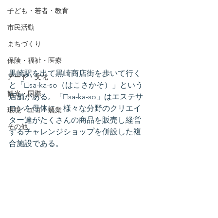
子ども・若者・教育
市民活動
まちづくり
保険・福祉・医療
黒崎駅を出て黒崎商店街を歩いて行く
アート・文化
と「□sa-ka-so（はこさかそ）」という
観光・国際
店舗がある。「□sa-ka-so」はエステサ
ロンを母体に、様々な分野のクリエイ
環境・エコ・農業
ター達がたくさんの商品を販売し経営
その他
するチャレンジショップを併設した複
合施設である。