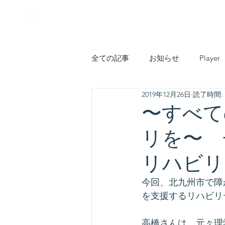
HOME
ご案内
全ての記事
お知らせ
Player
2019年12月26日
読了時間: 
子ども・若者・教育
市民活
〜すべて
リを〜 
環境・エコ・農業
その他
リハビリ
今回、北九州市で障
を支援するリハビリ
高橋さんは、元々理