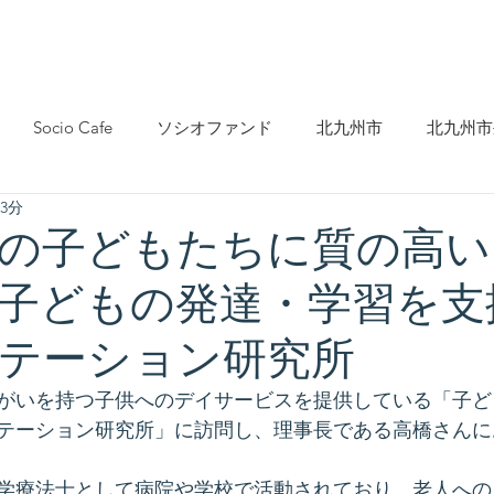
活動
メンバー・関係者の声
メンバー紹介
会員募集
Socio Cafe
ソシオファンド
北九州市
北九州市
3分
動
まちづくり
保険・福祉・医療
アート・文化
の子どもたちに質の高い
子どもの発達・学習を支
テーション研究所
がいを持つ子供へのデイサービスを提供している「子ど
テーション研究所」に訪問し、理事長である高橋さんに
学療法士として病院や学校で活動されており、老人への