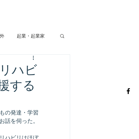
ニュース
お問合せ
外
起業・起業家
観光・国際
リハビ
援する
もの発達・学習
お話を伺った。
リハビリはほぼ