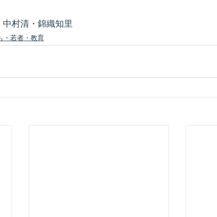
学 中村清・錦織知里
も・若者・教育